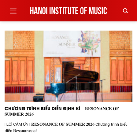
Skip
to
content
CHƯƠNG TRÌNH BIỂU DIỄN ĐỊNH KÌ – 𝐑𝐄𝐒𝐎𝐍𝐀𝐍𝐂𝐄 𝐎𝐅
𝐒𝐔𝐌𝐌𝐄𝐑 𝟐𝟎𝟐𝟔
| LỜI CẢM ƠN | 𝐑𝐄𝐒𝐎𝐍𝐀𝐍𝐂𝐄 𝐎𝐅 𝐒𝐔𝐌𝐌𝐄𝐑 𝟐𝟎𝟐𝟔 Chương trình biểu
diễn 𝐑𝐞𝐬𝐨𝐧𝐚𝐧𝐜𝐞 𝐨𝐟...