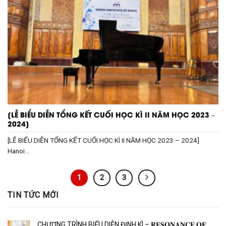
[LỄ BIỂU DIỄN TỔNG KẾT CUỐI HỌC KÌ II NĂM HỌC 2023 –
2024]
[LỄ BIỂU DIỄN TỔNG KẾT CUỐI HỌC KÌ II NĂM HỌC 2023 – 2024]
Hanoi...
1
2
3
TIN TỨC MỚI
CHƯƠNG TRÌNH BIỂU DIỄN ĐỊNH KÌ – 𝐑𝐄𝐒𝐎𝐍𝐀𝐍𝐂𝐄 𝐎𝐅