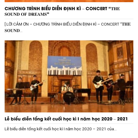
CHƯƠNG TRÌNH BIỂU DIỄN ĐỊNH KÌ – CONCERT “𝐓𝐇𝐄
𝐒𝐎𝐔𝐍𝐃 𝐎𝐅 𝐃𝐑𝐄𝐀𝐌𝐒”
[ LỜI CẢM ƠN – CHƯƠNG TRÌNH BIỂU DIỄN ĐỊNH KÌ – CONCERT “𝐓𝐇𝐄
𝐒𝐎𝐔𝐍𝐃...
Lễ biểu diễn tổng kết cuối học kì I năm học 2020 – 2021
Lễ biểu diễn tổng kết cuối học kì I năm học 2020 – 2021 của...