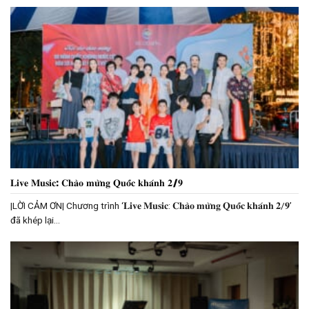
𝐋𝐢𝐯𝐞 𝐌𝐮𝐬𝐢𝐜: 𝐂𝐡𝐚̀𝐨 𝐦𝐮̛̀𝐧𝐠 𝐐𝐮𝐨̂́𝐜 𝐤𝐡𝐚́𝐧𝐡 𝟐/𝟗
|LỜI CẢM ƠN| Chương trình ‘𝐋𝐢𝐯𝐞 𝐌𝐮𝐬𝐢𝐜: 𝐂𝐡𝐚̀𝐨 𝐦𝐮̛̀𝐧𝐠 𝐐𝐮𝐨̂́𝐜 𝐤𝐡𝐚́𝐧𝐡 𝟐/𝟗’
đã khép lại...