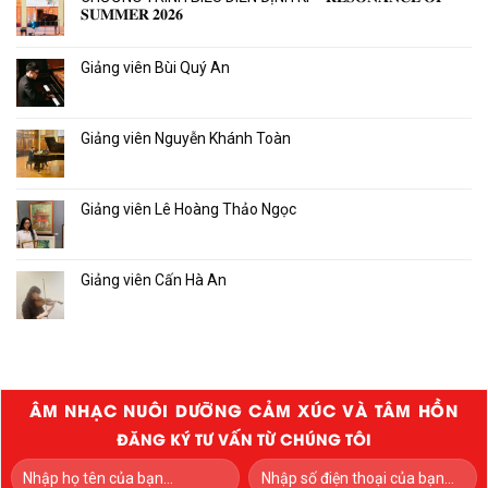
𝐒𝐔𝐌𝐌𝐄𝐑 𝟐𝟎𝟐𝟔
Giảng viên Bùi Quý An
Giảng viên Nguyễn Khánh Toàn
Giảng viên Lê Hoàng Thảo Ngọc
Giảng viên Cấn Hà An
ÂM NHẠC NUÔI DƯỠNG CẢM XÚC VÀ TÂM HỒN
ĐĂNG KÝ TƯ VẤN TỪ CHÚNG TÔI