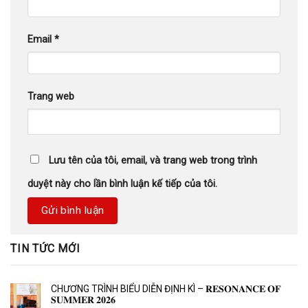
Email
*
Trang web
Lưu tên của tôi, email, và trang web trong trình
duyệt này cho lần bình luận kế tiếp của tôi.
TIN TỨC MỚI
CHƯƠNG TRÌNH BIỂU DIỄN ĐỊNH KÌ – 𝐑𝐄𝐒𝐎𝐍𝐀𝐍𝐂𝐄 𝐎𝐅
𝐒𝐔𝐌𝐌𝐄𝐑 𝟐𝟎𝟐𝟔