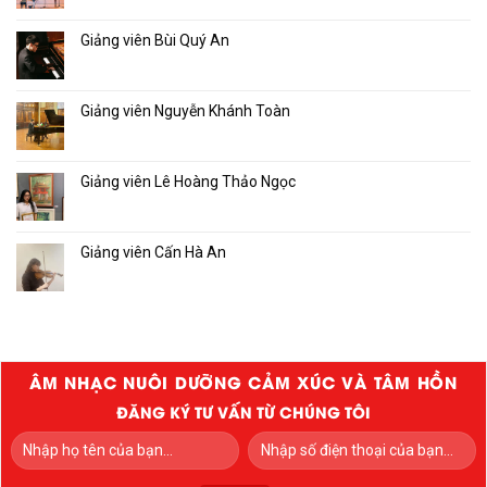
Giảng viên Bùi Quý An
Giảng viên Nguyễn Khánh Toàn
Giảng viên Lê Hoàng Thảo Ngọc
Giảng viên Cấn Hà An
ÂM NHẠC NUÔI DƯỠNG CẢM XÚC VÀ TÂM HỒN
ĐĂNG KÝ TƯ VẤN TỪ CHÚNG TÔI