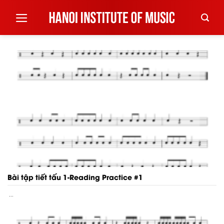
Skip
to
content
Bài tập tiết tấu 1-Reading Practice #1
...