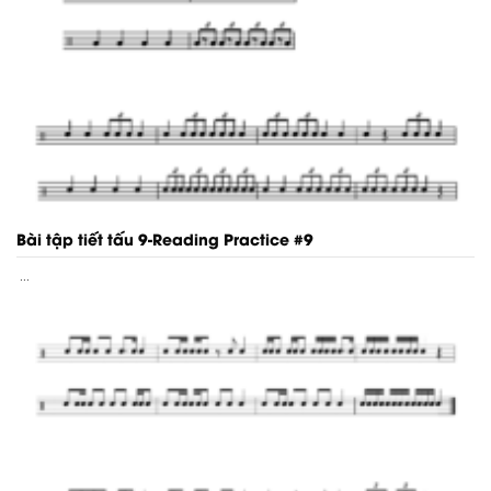
Bài tập tiết tấu 9-Reading Practice #9
...