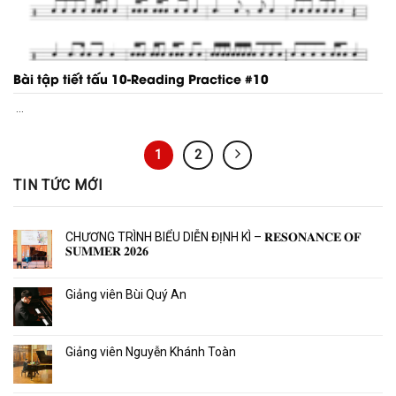
Bài tập tiết tấu 10-Reading Practice #10
...
1
2
TIN TỨC MỚI
CHƯƠNG TRÌNH BIỂU DIỄN ĐỊNH KÌ – 𝐑𝐄𝐒𝐎𝐍𝐀𝐍𝐂𝐄 𝐎𝐅
𝐒𝐔𝐌𝐌𝐄𝐑 𝟐𝟎𝟐𝟔
Giảng viên Bùi Quý An
Giảng viên Nguyễn Khánh Toàn