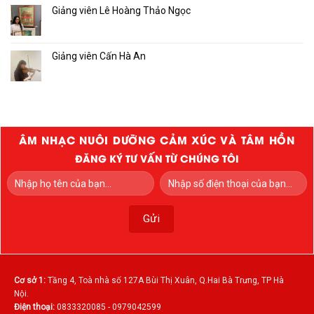
Giảng viên Lê Hoàng Thảo Ngọc
Giảng viên Cấn Hà An
ÂM NHẠC NUÔI DƯỠNG CẢM XÚC VÀ TÂM HỒN
ĐĂNG KÝ TƯ VẤN TỪ CHÚNG TÔI
Cơ sở 1:
Tầng 4, Toà nhà số 127A Bùi Thị Xuân, Q.Hai Bà Trưng, TP Hà
Nội.
Điện thoại:
0833320085 - 0979042599