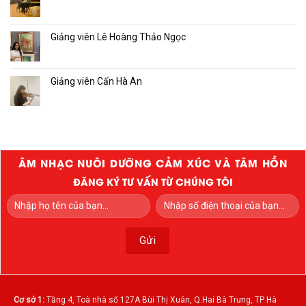
Giảng viên Lê Hoàng Thảo Ngọc
Giảng viên Cấn Hà An
ÂM NHẠC NUÔI DƯỠNG CẢM XÚC VÀ TÂM HỒN
ĐĂNG KÝ TƯ VẤN TỪ CHÚNG TÔI
Cơ sở 1:
Tầng 4, Toà nhà số 127A Bùi Thị Xuân, Q.Hai Bà Trưng, TP Hà