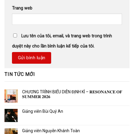
Trang web
Lưu tên của tôi, email, và trang web trong trình
duyệt này cho lần bình luận kế tiếp của tôi.
TIN TỨC MỚI
CHƯƠNG TRÌNH BIỂU DIỄN ĐỊNH KÌ – 𝐑𝐄𝐒𝐎𝐍𝐀𝐍𝐂𝐄 𝐎𝐅
𝐒𝐔𝐌𝐌𝐄𝐑 𝟐𝟎𝟐𝟔
Giảng viên Bùi Quý An
Giảng viên Nguyễn Khánh Toàn