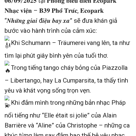
𝟎𝟔/𝟎𝟗/𝟐𝟎𝟐𝟓 tại 𝐏𝐡𝐨̀𝐧𝐠 𝐛𝐢𝐞̂̉𝐮 𝐝𝐢𝐞̂̃𝐧 𝐄𝐜𝐨𝐩𝐚𝐫𝐤
𝐍𝐡𝐚̣𝐜 𝐯𝐢𝐞̣̂𝐧 – 𝐁𝟑𝟗 𝐏𝐡𝐨̂́ 𝐓𝐫𝐮́𝐜, 𝐄𝐜𝐨𝐩𝐚𝐫𝐤
“𝑵𝒉𝒖̛̃𝒏𝒈 𝒈𝒊𝒂𝒊 đ𝒊𝒆̣̂𝒖 𝒃𝒂𝒚 𝒙𝒂” sẽ đưa khán giả
bước vào hành trình của cảm xúc:
Khi Schumann – Träumerei vang lên, ta như
tìm lại phút giây bình yên của tuổi thơ.
Trong tiếng tango cháy bỏng của Piazzolla
– Libertango, hay La Cumparsita, ta thấy tình
yêu và khát vọng sống trọn vẹn.
Khi đắm mình trong những bản nhạc Pháp
nổi tiếng như “Elle était si jolie” của Alain
Barrière và “Aline” của Christophe – những ca
khúc từng làm say đắm bao thế hệ yêu nhạc.