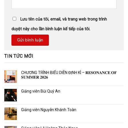
Lưu tên của tôi, email, và trang web trong trình
duyệt này cho lần bình luận kế tiếp của tôi.
TIN TỨC MỚI
CHƯƠNG TRÌNH BIỂU DIỄN ĐỊNH KÌ – 𝐑𝐄𝐒𝐎𝐍𝐀𝐍𝐂𝐄 𝐎𝐅
𝐒𝐔𝐌𝐌𝐄𝐑 𝟐𝟎𝟐𝟔
Giảng viên Bùi Quý An
Giảng viên Nguyễn Khánh Toàn