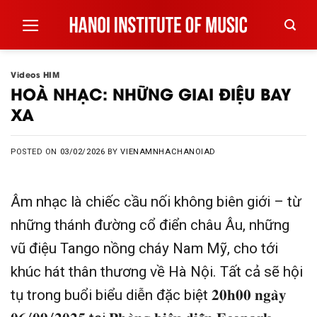
Skip
to
content
Videos HIM
HOÀ NHẠC: NHỮNG GIAI ĐIỆU BAY
XA
POSTED ON
03/02/2026
BY
VIENAMNHACHANOIAD
Âm nhạc là chiếc cầu nối không biên giới – từ
những thánh đường cổ điển châu Âu, những
vũ điệu Tango nồng cháy Nam Mỹ, cho tới
khúc hát thân thương về Hà Nội. Tất cả sẽ hội
tụ trong buổi biểu diễn đặc biệt 𝟐𝟎𝐡𝟎𝟎 𝐧𝐠𝐚̀𝐲