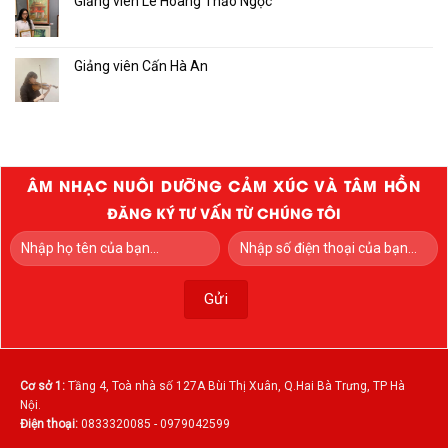
Giảng viên Lê Hoàng Thảo Ngọc
Giảng viên Cấn Hà An
ÂM NHẠC NUÔI DƯỠNG CẢM XÚC VÀ TÂM HỒN
ĐĂNG KÝ TƯ VẤN TỪ CHÚNG TÔI
Cơ sở 1:
Tầng 4, Toà nhà số 127A Bùi Thị Xuân, Q.Hai Bà Trưng, TP Hà
Nội.
Điện thoại:
0833320085 - 0979042599