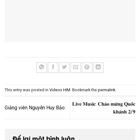
This entry was posted in
Videos HIM
. Bookmark the
permalink
.
𝐋𝐢𝐯𝐞 𝐌𝐮𝐬𝐢𝐜: 𝐂𝐡𝐚̀𝐨 𝐦𝐮̛̀𝐧𝐠 𝐐𝐮𝐨̂́𝐜
Giảng viên Nguyễn Huy Bảo
𝐤𝐡𝐚́𝐧𝐡 𝟐/𝟗
Để lại một bình luận