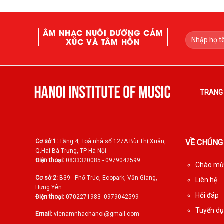
ÂM NHẠC NUÔI DƯỠNG CẢM
XÚC VÀ TÂM HỒN
TRANG
Cơ sở 1:
Tầng 4, Toà nhà số 127A Bùi Thị Xuân,
VỀ CHÚNG
Q.Hai Bà Trưng, TP Hà Nội.
Điện thoại:
0833320085 - 0979042599
Chào mừn
Cơ sở 2:
B39 - Phố Trúc, Ecopark, Văn Giang,
Liên hệ
Hưng Yên
Hỏi đáp
Điện thoại:
0702271983- 0979042599
Tuyển d
Email:
vienamnhachanoi@gmail.com