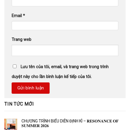
Email
*
Trang web
Lưu tên của tôi, email, và trang web trong trình
duyệt này cho lần bình luận kế tiếp của tôi.
TIN TỨC MỚI
CHƯƠNG TRÌNH BIỂU DIỄN ĐỊNH KÌ – 𝐑𝐄𝐒𝐎𝐍𝐀𝐍𝐂𝐄 𝐎𝐅
𝐒𝐔𝐌𝐌𝐄𝐑 𝟐𝟎𝟐𝟔