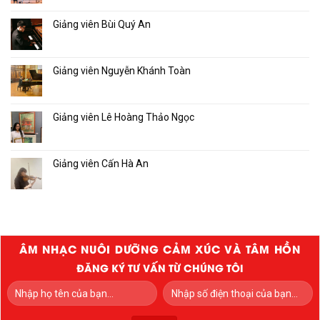
Giảng viên Bùi Quý An
Giảng viên Nguyễn Khánh Toàn
Giảng viên Lê Hoàng Thảo Ngọc
Giảng viên Cấn Hà An
ÂM NHẠC NUÔI DƯỠNG CẢM XÚC VÀ TÂM HỒN
ĐĂNG KÝ TƯ VẤN TỪ CHÚNG TÔI