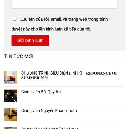
Lưu tên của tôi, email, và trang web trong trình
duyệt này cho lần bình luận kế tiếp của tôi.
TIN TỨC MỚI
CHƯƠNG TRÌNH BIỂU DIỄN ĐỊNH KÌ – 𝐑𝐄𝐒𝐎𝐍𝐀𝐍𝐂𝐄 𝐎𝐅
𝐒𝐔𝐌𝐌𝐄𝐑 𝟐𝟎𝟐𝟔
Giảng viên Bùi Quý An
Giảng viên Nguyễn Khánh Toàn