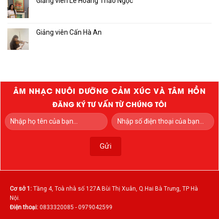
Giảng viên Lê Hoàng Thảo Ngọc
Giảng viên Cấn Hà An
ÂM NHẠC NUÔI DƯỠNG CẢM XÚC VÀ TÂM HỒN
ĐĂNG KÝ TƯ VẤN TỪ CHÚNG TÔI
Cơ sở 1:
Tầng 4, Toà nhà số 127A Bùi Thị Xuân, Q.Hai Bà Trưng, TP Hà
Nội.
Điện thoại:
0833320085 - 0979042599