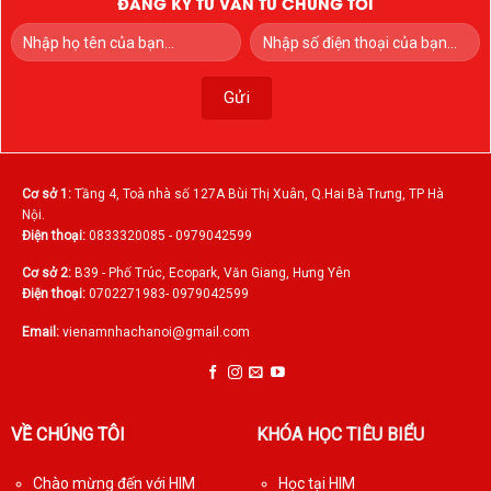
ĐĂNG KÝ TƯ VẤN TỪ CHÚNG TÔI
Cơ sở 1:
Tầng 4, Toà nhà số 127A Bùi Thị Xuân, Q.Hai Bà Trưng, TP Hà
Nội.
Điện thoại:
0833320085 - 0979042599
Cơ sở 2:
B39 - Phố Trúc, Ecopark, Văn Giang, Hưng Yên
Điện thoại:
0702271983- 0979042599
Email:
vienamnhachanoi@gmail.com
VỀ CHÚNG TÔI
KHÓA HỌC TIÊU BIỂU
Chào mừng đến với HIM
Học tại HIM