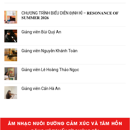
CHƯƠNG TRÌNH BIỂU DIỄN ĐỊNH KÌ – 𝐑𝐄𝐒𝐎𝐍𝐀𝐍𝐂𝐄 𝐎𝐅
𝐒𝐔𝐌𝐌𝐄𝐑 𝟐𝟎𝟐𝟔
Giảng viên Bùi Quý An
Giảng viên Nguyễn Khánh Toàn
Giảng viên Lê Hoàng Thảo Ngọc
Giảng viên Cấn Hà An
ÂM NHẠC NUÔI DƯỠNG CẢM XÚC VÀ TÂM HỒN