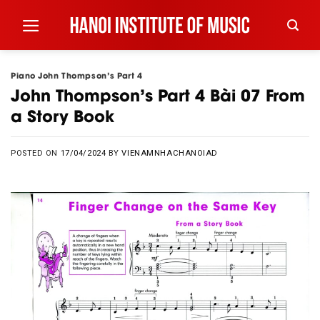
Skip
to
content
Piano John Thompson's Part 4
John Thompson’s Part 4 Bài 07 From
a Story Book
POSTED ON
17/04/2024
BY
VIENAMNHACHANOIAD