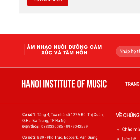
ÂM NHẠC NUÔI DƯỠNG CẢM
XÚC VÀ TÂM HỒN
TRANG
Cơ sở 1:
Tầng 4, Toà nhà số 127A Bùi Thị Xuân,
VỀ CHÚNG
Q.Hai Bà Trưng, TP Hà Nội.
Điện thoại:
0833320085 - 0979042599
Chào mừn
Cơ sở 2:
B39 - Phố Trúc, Ecopark, Văn Giang,
Liên hệ