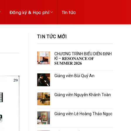
Đăng ký & Học phí
Tin tức
TIN TỨC MỚI
CHƯƠNG TRÌNH BIỂU DIỄN ĐỊNH
KÌ – 𝐑𝐄𝐒𝐎𝐍𝐀𝐍𝐂𝐄 𝐎𝐅
𝐒𝐔𝐌𝐌𝐄𝐑 𝟐𝟎𝟐𝟔
Giảng viên Bùi Quý An
Giảng viên Nguyễn Khánh Toàn
Giảng viên Lê Hoàng Thảo Ngọc