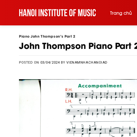
Skip
to
Trang chủ
content
Piano John Thompson's Part 2
John Thompson Piano Part 2
POSTED ON
03/04/2024
BY
VIENAMNHACHANOIAD