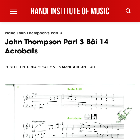
Skip
to
content
Piano John Thompson’s Part 3
John Thompson Part 3 Bài 14
Acrobats
POSTED ON
13/04/2024
BY
VIENAMNHACHANOIAD