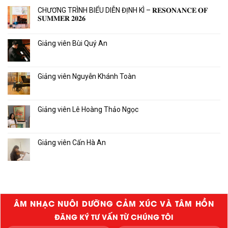
CHƯƠNG TRÌNH BIỂU DIỄN ĐỊNH KÌ – 𝐑𝐄𝐒𝐎𝐍𝐀𝐍𝐂𝐄 𝐎𝐅
𝐒𝐔𝐌𝐌𝐄𝐑 𝟐𝟎𝟐𝟔
Giảng viên Bùi Quý An
Giảng viên Nguyễn Khánh Toàn
Giảng viên Lê Hoàng Thảo Ngọc
Giảng viên Cấn Hà An
ÂM NHẠC NUÔI DƯỠNG CẢM XÚC VÀ TÂM HỒN
ĐĂNG KÝ TƯ VẤN TỪ CHÚNG TÔI