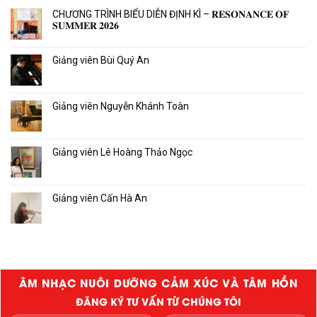
CHƯƠNG TRÌNH BIỂU DIỄN ĐỊNH KÌ – 𝐑𝐄𝐒𝐎𝐍𝐀𝐍𝐂𝐄 𝐎𝐅
𝐒𝐔𝐌𝐌𝐄𝐑 𝟐𝟎𝟐𝟔
Giảng viên Bùi Quý An
Giảng viên Nguyễn Khánh Toàn
Giảng viên Lê Hoàng Thảo Ngọc
Giảng viên Cấn Hà An
ÂM NHẠC NUÔI DƯỠNG CẢM XÚC VÀ TÂM HỒN
ĐĂNG KÝ TƯ VẤN TỪ CHÚNG TÔI