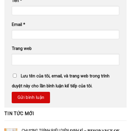
Tên
*
Email
*
Trang web
Lưu tên của tôi, email, và trang web trong trình
duyệt này cho lần bình luận kế tiếp của tôi.
TIN TỨC MỚI
CHƯƠNG TRÌNH BIỂU DIỄN ĐỊNH KÌ – 𝐑𝐄𝐒𝐎𝐍𝐀𝐍𝐂𝐄 𝐎𝐅