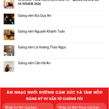
𝐒𝐔𝐌𝐌𝐄𝐑 𝟐𝟎𝟐𝟔
Giảng viên Bùi Quý An
Giảng viên Nguyễn Khánh Toàn
Giảng viên Lê Hoàng Thảo Ngọc
Giảng viên Cấn Hà An
ÂM NHẠC NUÔI DƯỠNG CẢM XÚC VÀ TÂM HỒN
ĐĂNG KÝ TƯ VẤN TỪ CHÚNG TÔI