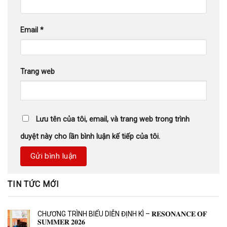
Email
*
Trang web
Lưu tên của tôi, email, và trang web trong trình
duyệt này cho lần bình luận kế tiếp của tôi.
TIN TỨC MỚI
CHƯƠNG TRÌNH BIỂU DIỄN ĐỊNH KÌ – 𝐑𝐄𝐒𝐎𝐍𝐀𝐍𝐂𝐄 𝐎𝐅
𝐒𝐔𝐌𝐌𝐄𝐑 𝟐𝟎𝟐𝟔