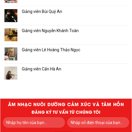
Giảng viên Bùi Quý An
Giảng viên Nguyễn Khánh Toàn
Giảng viên Lê Hoàng Thảo Ngọc
Giảng viên Cấn Hà An
ÂM NHẠC NUÔI DƯỠNG CẢM XÚC VÀ TÂM HỒN
ĐĂNG KÝ TƯ VẤN TỪ CHÚNG TÔI