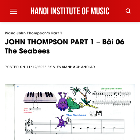
Skip
to
content
Piano John Thompson's Part 1
JOHN THOMPSON PART 1 – Bài 06
The Seabees
POSTED ON
11/12/2023
BY
VIENAMNHACHANOIAD