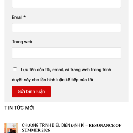
Email
*
Trang web
Lưu tên của tôi, email, và trang web trong trình
duyệt này cho lần bình luận kế tiếp của tôi.
TIN TỨC MỚI
CHƯƠNG TRÌNH BIỂU DIỄN ĐỊNH KÌ – 𝐑𝐄𝐒𝐎𝐍𝐀𝐍𝐂𝐄 𝐎𝐅
𝐒𝐔𝐌𝐌𝐄𝐑 𝟐𝟎𝟐𝟔