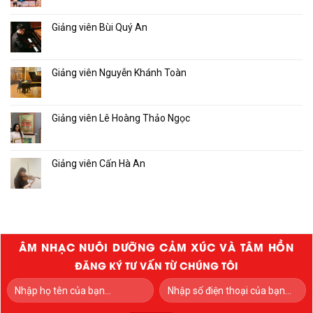
Giảng viên Bùi Quý An
Giảng viên Nguyễn Khánh Toàn
Giảng viên Lê Hoàng Thảo Ngọc
Giảng viên Cấn Hà An
ÂM NHẠC NUÔI DƯỠNG CẢM XÚC VÀ TÂM HỒN
ĐĂNG KÝ TƯ VẤN TỪ CHÚNG TÔI